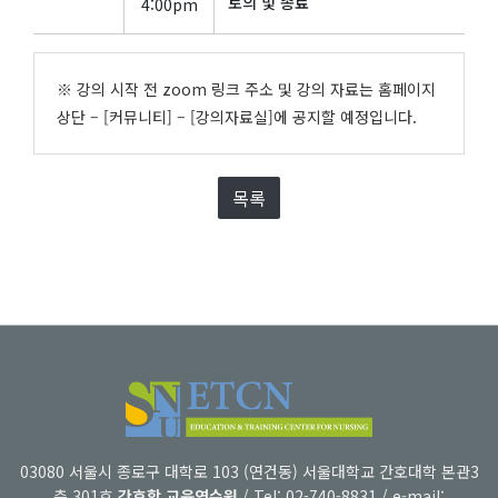
토의 및 종료
4:00pm
※
강의 시작 전
zoom
링크 주소 및 강의 자료는 홈페이지
상단
–
[
커뮤니티
]
–
[
강의자료실
]
에 공지할
예정입니다
.
목록
03080 서울시 종로구 대학로 103 (연건동) 서울대학교 간호대학 본관3
층 301호
간호학 교육연수원
/ Tel: 02-740-8831 / e-mail: