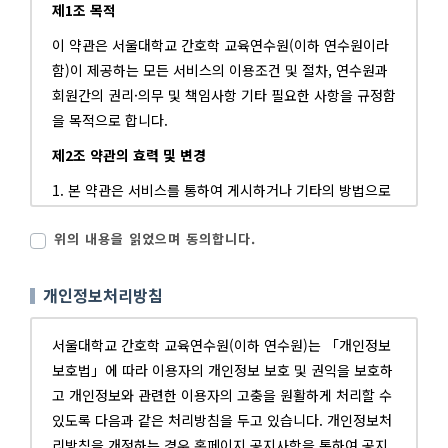
제1조 목적
이 약관은 서울대학교 간호학 교육연수원(이하 연수원이라
함)이 제공하는 모든 서비스의 이용조건 및 절차, 연수원과
회원간의 권리·의무 및 책임사항 기타 필요한 사항을 규정함
을 목적으로 합니다.
제2조 약관의 효력 및 변경
1. 본 약관은 서비스를 통하여 게시하거나 기타의 방법으로
회원에게 공지함으로써 효력이 발생합니다.
위의 내용을 읽었으며 동의합니다.
2. 연수원은 불가피한 여건이나 합리적인 사유가 발생한 경
우에는 사전 고지 없이 약관을 변경할 수 있으며, 이에 대하
여 전항과 같은 방법으로 효력을 발생합니다.
개인정보처리방침
3. 연수원은 변경된 약관을 제1항과 같은 방법으로 회원에
통지하며, 별도로 정하지 않는 한 회원이 변경된 약관을 통
서울대학교 간호학 교육연수원(이하 연수원)는 「개인정보
지받을 때부터 효력이 발생합니다.
보호법」에 따라 이용자의 개인정보 보호 및 권익을 보호하
4. 회원이 변경된 약관에 동의하지 않을 경우 가입 탈퇴를
고 개인정보와 관련한 이용자의 고충을 원활하게 처리할 수
요청할 수 있습니다. 회원이 변경된 약관의 효력 발생일 이
있도록 다음과 같은 처리방침을 두고 있습니다. 개인정보처
후 서비스를 계속 이용할 경우에는 변경된 약관에 동의한 것
리방침을 개정하는 경우 홈페이지 공지사항을 통하여 공지