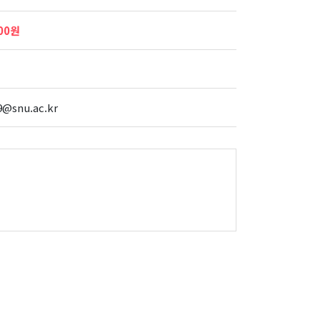
000원
9@snu.ac.kr